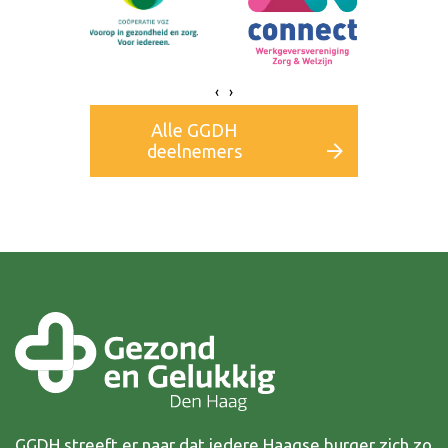
‹
›
Alle GGDH
deelnemers
GGDH streeft er naar dat iedere Haagse burger zich zo