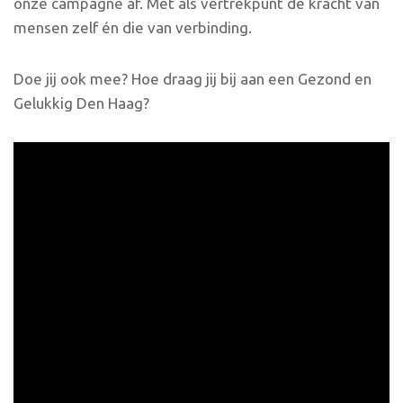
onze campagne af. Met als vertrekpunt de kracht van
mensen zelf én die van verbinding.
Doe jij ook mee? Hoe draag jij bij aan een Gezond en
Gelukkig Den Haag?