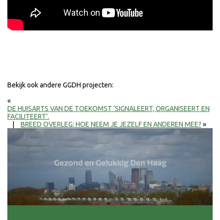
Bekijk ook andere GGDH projecten:
«
DE HUISARTS VAN DE TOEKOMST ‘SIGNALEERT, ORGANISEERT EN
FACILITEERT’.
|
BREED OVERLEG: HOE NEEM JE JEZELF EN ANDEREN MEE?
»