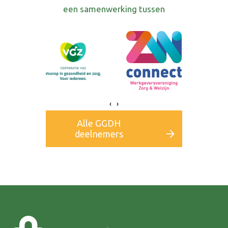
een samenwerking tussen
‹
›
Alle GGDH
deelnemers