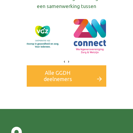
een samenwerking tussen
‹
›
Alle GGDH
deelnemers