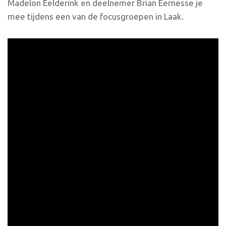
Madelon Eelderink en deelnemer Brian Eernesse je
mee tijdens een van de focusgroepen in Laak.