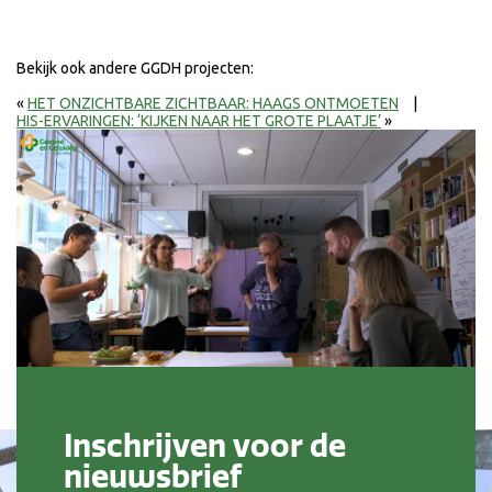
Bekijk ook andere GGDH projecten:
«
HET ONZICHTBARE ZICHTBAAR: HAAGS ONTMOETEN
|
HIS-ERVARINGEN: ‘KIJKEN NAAR HET GROTE PLAATJE’
»
Inschrijven voor de
nieuwsbrief