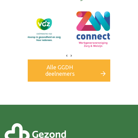
‹
›
Alle GGDH
deelnemers