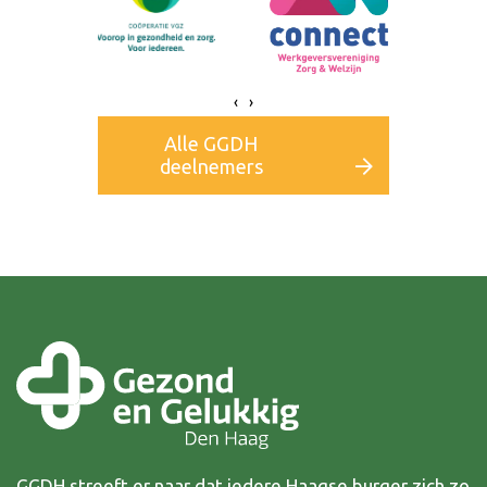
‹
›
Alle GGDH
deelnemers
GGDH streeft er naar dat iedere Haagse burger zich zo