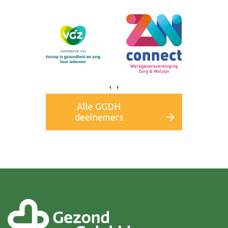
‹
›
Alle GGDH
deelnemers