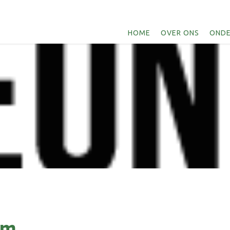
HOME
OVER ONS
ONDE
em