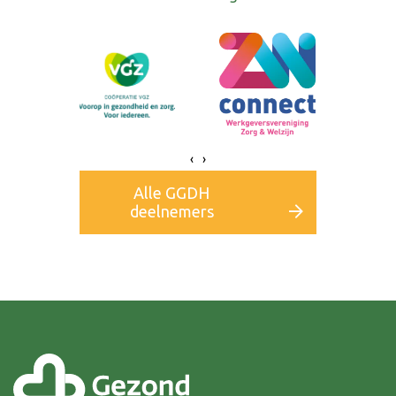
‹
›
Alle GGDH
deelnemers