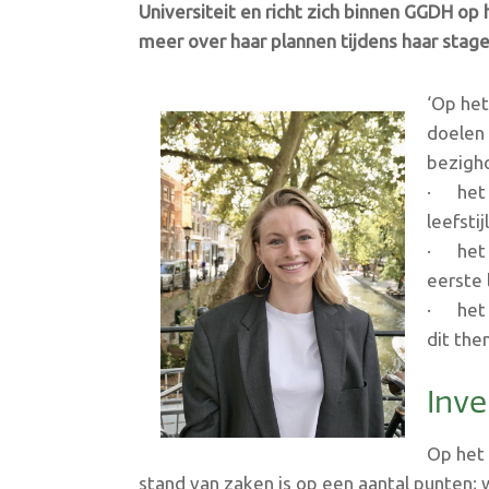
Universiteit en richt zich binnen GGDH op 
meer over haar plannen tijdens haar stage
‘Op het 
doelen 
bezigh
· het 
leefsti
· het v
eerste 
· het 
dit the
Inve
Op het 
stand van zaken is op een aantal punten;