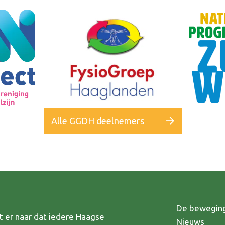
Alle GGDH deelnemers
De bewegin
 er naar dat iedere Haagse
Nieuws