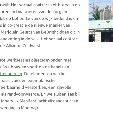
wijk. Het sociaal contract zet breed in op
oren en financieren van de zorg en
 dat de behoefte van de wijk leidend is en
s in co-creatie de nieuwe manier van
rjolein Geurts van BeBright doen dit in
verleg in de wijk. Het sociaal contract
e Alliantie Zuidwest.
erste werksessies plaatsgevonden met
s. We bouwen voort op de kennis en
 benadering
. De elementen van het
p basis van een exemplarische
eerbaarheid versterken, een zinvolle
als randvoorwaarde. En we sluiten aan bij
et Moerwijk Manifest: acht uitgangspunten
werking in Moerwijk.